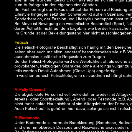
aber immer auf dem Gesicht. Portraits eignen sich sehr gut 
zum Aufhängen in den eigenen vier Wänden.
Bei Fashion liegt der Fokus statt auf der Person auf Kleidung 
Lifestyle hingegen setzt den Schwerpunkt auf ein Szenario, Pe
Sonderbereich, der Fashion und Lifestyle überlappen lässt ist 
Bei Move ist Bewegung ein wesentlicher Bestandteil (Sport, fla
deren Ästhetik, nicht auf dem Ergebnis wie bei der klassischen 
Im Grunde ist der Bekleidungsstand hier nicht ausschlaggebend,
Fet
Die Fetisch-Fotografie beschäftigt sich häufig mit den Bereich
selten aber auch mit allen ‚anderen’ besonderheiten wie z.B. W
ausnahmslos zusätzliche Requisiten zum Tragen.
Bei der Fetisch-Fotografie wird die Weiblichkeit oft als solche
provokanten, freizügigen Charakter, ohne allerdings vulgär zu 
teils werden Detail-Aufnahmen (Close-Ups) angefertigt.
In welchen bereich Fetischfotografie einzuodnen ist hängt daher
A. Fully Dressed
Die abgebildete Person ist voll bekleidet, entweder mit Alltagskl
Arbeits- oder Sportbekleifung), Abend- oder Festmode (z.B. Abe
nicht mehr nakte Haut sichbar al sim Alltagsleben der Person, 
Auch Fetischoutfits gehören hier dazu, solange sie nicht rufs
B. Bademode
Unter Bademode ist normale Badekleidung (Badehose, Badeanzu
sind eher im bBereich Dessous und Reizwäsche anzusiedeln.