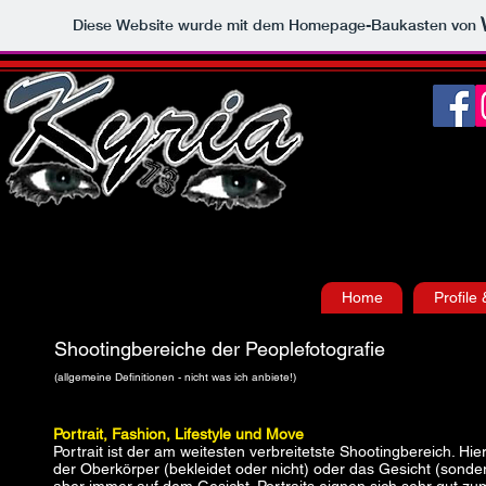
Diese Website wurde mit dem Homepage-Baukasten von
Home
Profile
Shootingbereiche der Peoplefotografie
(allgemeine Definitionen - nicht was ich anbiete!)
Portrait, Fashion, Lifestyle und Move
Portrait ist der am weitesten verbreitetste Shootingbereich. Hi
der Oberkörper (bekleidet oder nicht) oder das Gesicht (sonder