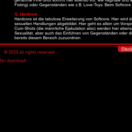
genannte Pink-Shot kommt hier ebenso vor, wie vaginale und 
Fisting) oder Gegenständen wie z.B. Love-Toys. Beim Softcore w
G. Hardcore
Hardcore ist die tabulose Erweiterung von Softcore. Hier wird d
sexuellen Handlungen abgebildet. Hier geht es allein um Vors
Cum-Shots (die männliche Ejakulation also) werden hier eben
Sexualität, aber auch das Einführen von Gegenständen oder die
bereits diesem Bereich zuzuordnen.
Disc
© 2020 all rights reserved
No download!