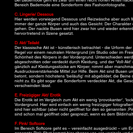
Bei Bademode geht es zwar um einen recht hohen Anteil nackte
Bereich Bademode eine Sonderform des Fashionfotografie.
C. Lingerie/ Dessous
Hier werden vorwiegend Dessous und Reizwäsche aber auch Mikr
immer der ganze Körper und auch das Gesicht. Der Charakter de
gehen. Der nackte Busen wird hier zwar hin und wieder erkennb
hervortretend in Szene gesetzt.
D. Akt/ Teilakt
Der klassische Akt ist - künstlerisch betrachtet - die Urform der
Regel vor einem neutralen Hintergrund (im Studio oder im Freien)
Schönheit des Körpers in der Vordergrund. Unterschieden werde
abgeschnitten oder verdeckt durch Kleidung, und der 'Voll-Akt'
gänzlich auf Kleidungsstücke am Körper, nimmt aber manchmal 
Ausdrucksverstärkende Mittel zur Hilfe. Beim Akt sind Busen u
betont, sondern höchstens 'beiläufig' mit abgebildet; die Bein
nicht zu. Es gibt sogar die Sonderform verdeckter Akt, die Ge
verschwinden lässt.
E. Freizügiger Akt/ Erotik
Die Erotik ist im Vergleich zum Akt ein wenig 'provokanter', 'lock
Vordergrund. Hier wird einfach ein wenig freizügiger fotografier
sind hier sichtbar (aber nicht geöffnet für den so genannten ‚
sind schon mal geöffnet oder gespreizt, wenn es dem Bildinhalt 
F. Pink/ Softcore
Im Bereich Softcore geht es – vereinfacht ausgedrückt – um Eroti